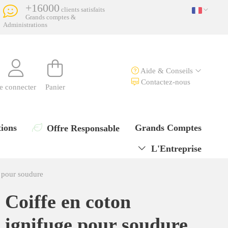
+16000
clients satisfaits
Grands comptes &
Administrations
Aide & Conseils
Contactez-nous
e connecter
Panier
ions
Grands Comptes
Offre Responsable
L'Entreprise
e pour soudure
Coiffe en coton
ignifuge pour soudure