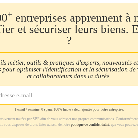
+
00
entreprises apprennent à 
fier et sécuriser leurs biens. 
?
ls métier, outils & pratiques d'experts, nouveautés et
 pour optimiser l'identification et la sécurisation de
et collaborateurs dans la durée.
1 email / semaine. 0 spam, 100% haute valeur ajoutée pour votre entreprise.
usivement traitées par SBE afin de vous adresser nos propres communications. Conformément 
r, vous disposez de droits listés au sein de notre
politique de confidentialité
, que vous pouvez e