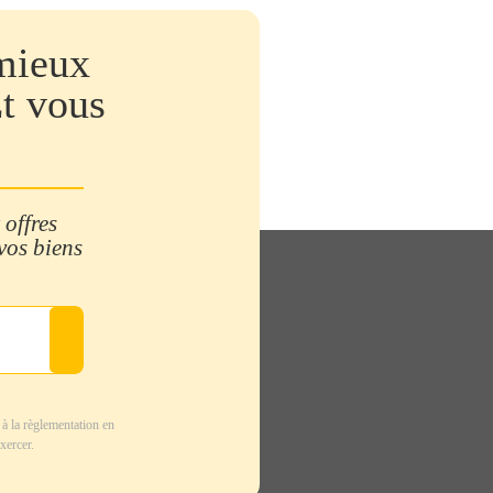
mieux
Et vous
 offres
 vos biens
à la règlementation en
xercer.