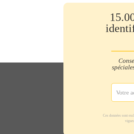
15.0
identi
Consei
spéciales
Ces données sont excl
vigueu