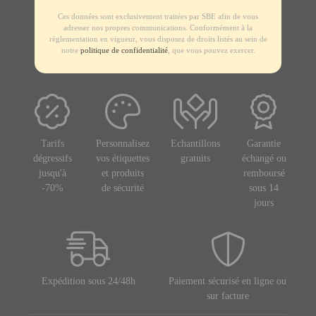
Ces données sont exclusivement traitées par SBE afin de vous
adresser nos propres communications. Conformément à la
règlementation en vigueur, vous disposez de droits listés au sein de
notre
politique de confidentialité
, que vous pouvez exercer.
Tarifs
Personnalisez
Echantillons
Garantie
dégressifs
vos étiquettes
gratuits
échangé ou
jusqu'à
et produits
remboursé
-70%
de sécurité
sous 14
jours
Expédition sous 24/48h
Paiement sécurisé en ligne ou
sur facture