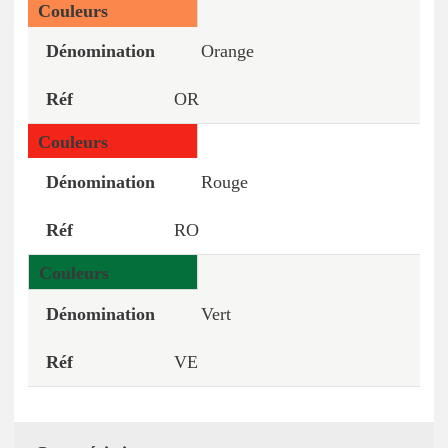
Orange
OR
Rouge
RO
Vert
VE