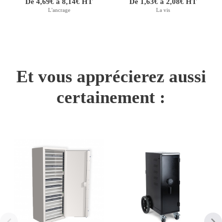
De 4,69€ à 8,14€ HT
De 1,63€ à 2,08€ HT
L'ancrage
La vis
Et vous apprécierez aussi
certainement :