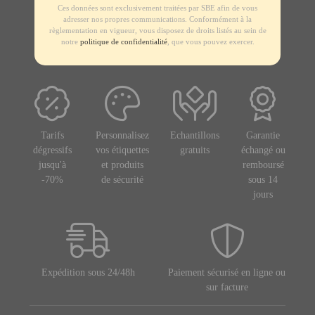
Ces données sont exclusivement traitées par SBE afin de vous
adresser nos propres communications. Conformément à la
règlementation en vigueur, vous disposez de droits listés au sein de
notre
politique de confidentialité
, que vous pouvez exercer.
Tarifs
Personnalisez
Echantillons
Garantie
dégressifs
vos étiquettes
gratuits
échangé ou
jusqu'à
et produits
remboursé
-70%
de sécurité
sous 14
jours
Expédition sous 24/48h
Paiement sécurisé en ligne ou
sur facture