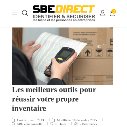
0
Les meilleurs outils pour
réussir votre propre
inventaire
Créé le:
3 avril 2013
Modifié le:
19 décembre 2025
SBE vous conseille
0
likes
21642 views