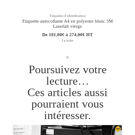
Etiquettes dʼidentification
Etiquette autocollante A4 en polyester blanc 3M
E
Laserlab vierge
De 101,00€ à 274,00€ HT
La boîte
Poursuivez votre
lecture…
Ces articles aussi
pourraient vous
intéresser.