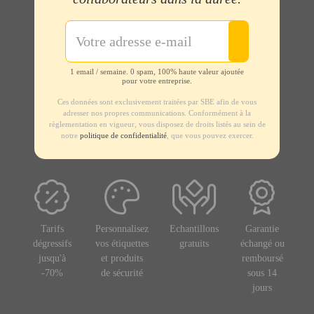
1 email / semaine. 0 spam, 100% haute valeur ajoutée
pour votre entreprise.
Ces données sont exclusivement traitées par SBE afin de vous
adresser nos propres communications. Conformément à la
règlementation en vigueur, vous disposez de droits listés au sein de
notre
politique de confidentialité
, que vous pouvez exercer.
Tarifs
Personnalisez
Echantillons
Garantie
dégressifs
vos étiquettes
gratuits
échangé ou
jusqu'à
et produits
remboursé
-70%
de sécurité
sous 14
jours