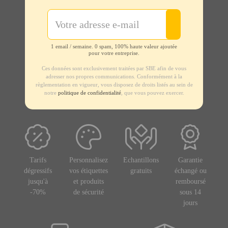
1 email / semaine. 0 spam, 100% haute valeur ajoutée
pour votre entreprise.
Ces données sont exclusivement traitées par SBE afin de vous
adresser nos propres communications. Conformément à la
règlementation en vigueur, vous disposez de droits listés au sein de
notre
politique de confidentialité
, que vous pouvez exercer.
Tarifs
Personnalisez
Echantillons
Garantie
dégressifs
vos étiquettes
gratuits
échangé ou
jusqu'à
et produits
remboursé
-70%
de sécurité
sous 14
jours