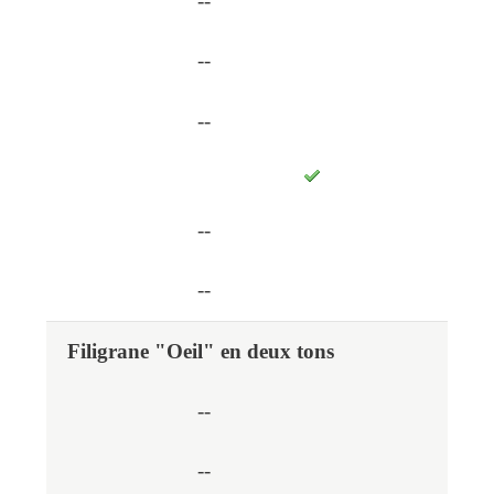
--
--
--
--
--
Filigrane "Oeil" en deux tons
--
--