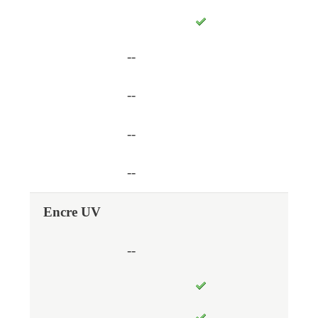
--
--
--
--
Encre UV
--