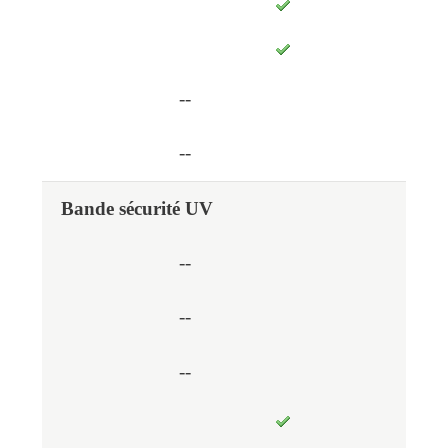
--
--
Bande sécurité UV
--
--
--