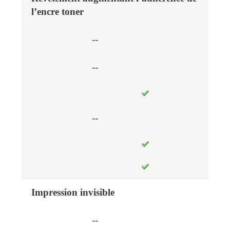
l’encre toner
--
--
--
Impression invisible
--