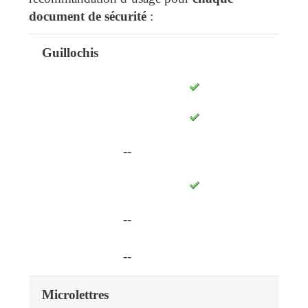
document de sécurité
:
Guillochis
X5
X8
Les points de sécurité
X4
--
--
--
Microlettres