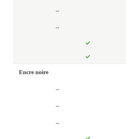
--
--
Encre noire
--
--
--