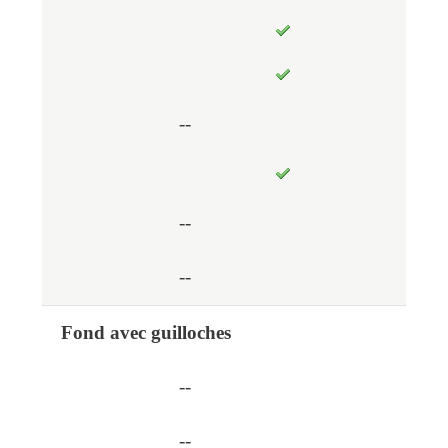
--
--
--
Fond avec guilloches
--
--