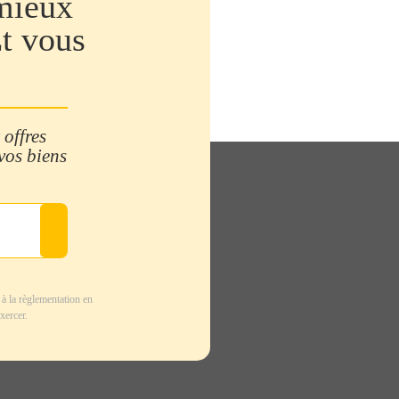
mieux
Et vous
 offres
 vos biens
à la règlementation en
xercer.