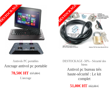
DÉSTOCKAGE
DÉSTOCKAGE
Antivols PC portables
DESTOCKAGE -50% - Sécurité des
biens
Ancrage antivol pc portable
Antivol pc bureau très
78,50€ HT
157,00 €
haute-sécurité : Le kit
L'ancrage
complet
51,00€ HT
102,00 €