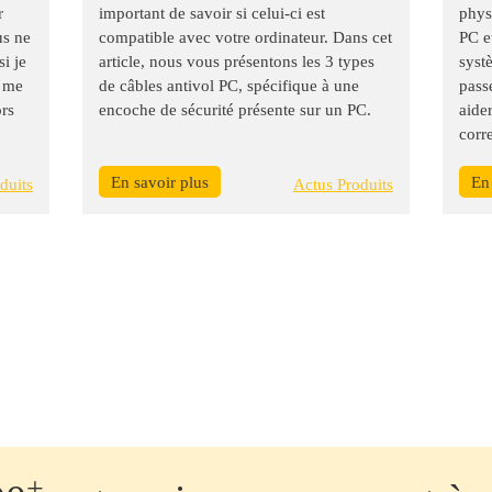
r
important de savoir si celui-ci est
phys
us ne
compatible avec votre ordinateur. Dans cet
PC e
si je
article, nous vous présentons les 3 types
syst
s me
de câbles antivol PC, spécifique à une
pass
ors
encoche de sécurité présente sur un PC.
aider
corr
En savoir plus
En
duits
Actus Produits
+