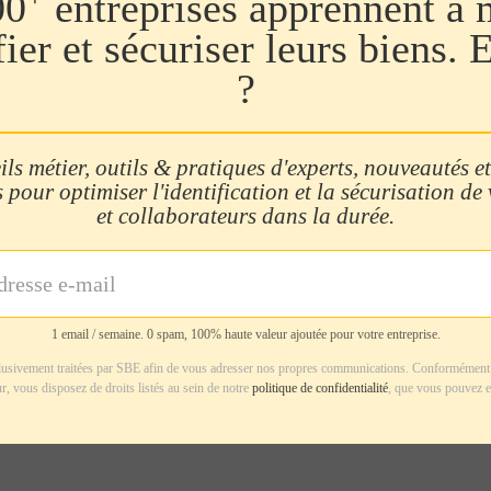
00
entreprises apprennent à 
fier et sécuriser leurs biens. 
?
ls métier, outils & pratiques d'experts, nouveautés et
 pour optimiser l'identification et la sécurisation de
et collaborateurs dans la durée.
1 email / semaine. 0 spam, 100% haute valeur ajoutée pour votre entreprise.
usivement traitées par SBE afin de vous adresser nos propres communications. Conformément 
r, vous disposez de droits listés au sein de notre
politique de confidentialité
, que vous pouvez e