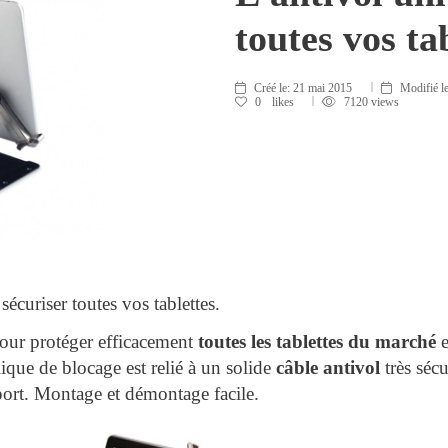
toutes vos ta
Créé le:
21 mai 2015
Modifié l
0
likes
7120 views
sécuriser toutes vos tablettes.
our protéger efficacement
toutes les tablettes du marché
e
lique de blocage est relié à un solide
câble antivol
très sécu
port. Montage et démontage facile.