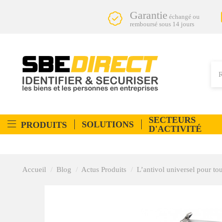
Garantie
échangé ou
remboursé sous 14 jours
SECTEURS
SOLUTIONS
PRODUITS
D'ACTIVITÉ
Accueil
Blog
Actus Produits
L’antivol universel pour tou