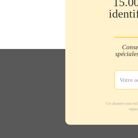
15.0
identi
Consei
spéciales
Ces données sont excl
vigueu