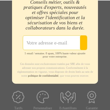
Conseils métier, outils &
pratiques d'experts, nouveautés
et offres spéciales pour
optimiser l'identification et la
sécurisation de vos biens et
collaborateurs dans la durée.
1 email / semaine. 0 spam, 100% haute valeur ajoutée
pour votre entreprise.
Ces données sont exclusivement traitées par SBE afin de vous
adresser nos propres communications. Conformément à la
règlementation en vigueur, vous disposez de droits listés au sein de
notre
politique de confidentialité
, que vous pouvez exercer.
Tarifs
Personnalisez
Echantillons
Garantie