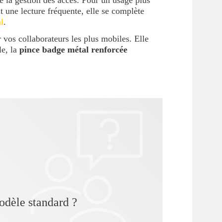
e la gestion des accès. Pour un usage plus
t une lecture fréquente, elle se complète
l
.
 vos collaborateurs les plus mobiles. Elle
le, la
pince badge métal renforcée
modèle standard ?