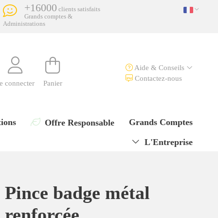
+16000
clients satisfaits
Grands comptes &
Administrations
Aide & Conseils
Contactez-nous
e connecter
Panier
ions
Grands Comptes
Offre Responsable
L'Entreprise
Pince badge métal
renforcée