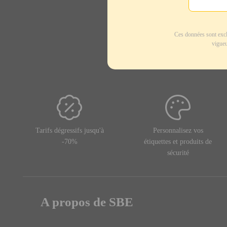
Ces données sont excl
vigueu
Tarifs dégressifs jusqu'à
Personnalisez vos
-70%
étiquettes et produits de
sécurité
A propos de SBE