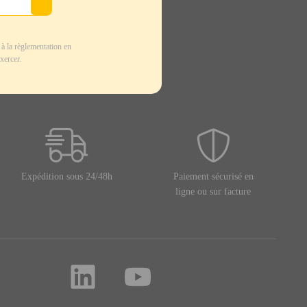
à la règlementation en
xercer.
Expédition sous 24/48h
Paiement sécurisé en
ligne ou sur facture