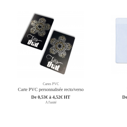
Cartes PVC
Carte PVC personnalisée recto/verso
De 0,53€ à 4,52€ HT
De
A l'unité