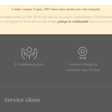
1 email / semaine. 0 spam, 100% haute valeur ajoutée pour votre entreprise.
usivement traitées par SBE afin de vous adresser nos propres communications. Conformément 
r, vous disposez de droits listés au sein de notre
politique de confidentialité
, que vous pouvez e
Echantillons gratuits
Garantie échangé ou
remboursé sous 14 jours
Service client