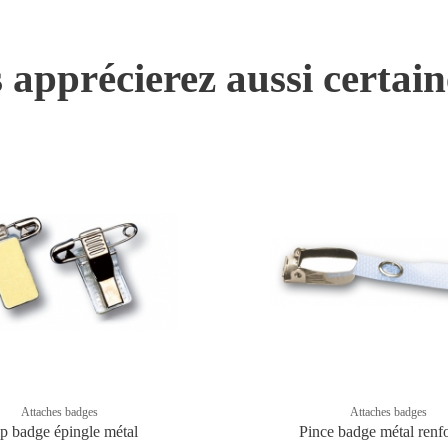
 apprécierez aussi certai
Attaches badges
Attaches badges
ip badge épingle métal
Pince badge métal renf