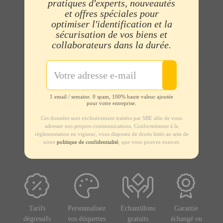
pratiques d'experts, nouveautés
et offres spéciales pour
optimiser l'identification et la
sécurisation de vos biens et
collaborateurs dans la durée.
1 email / semaine. 0 spam, 100% haute valeur ajoutée
pour votre entreprise.
Ces données sont exclusivement traitées par SBE afin de vous
adresser nos propres communications. Conformément à la
règlementation en vigueur, vous disposez de droits listés au sein de
notre
politique de confidentialité
, que vous pouvez exercer.
Tarifs
Personnalisez
Echantillons
Garantie
dégressifs
vos étiquettes
gratuits
échangé ou