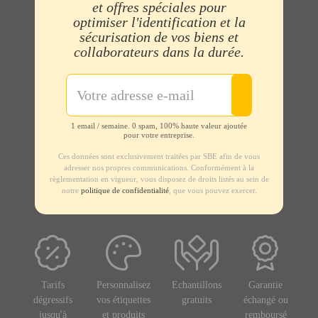
et offres spéciales pour
optimiser l'identification et la
sécurisation de vos biens et
collaborateurs dans la durée.
1 email / semaine. 0 spam, 100% haute valeur ajoutée
pour votre entreprise.
Ces données sont exclusivement traitées par SBE afin de vous
adresser nos propres communications. Conformément à la
règlementation en vigueur, vous disposez de droits listés au sein de
notre
politique de confidentialité
, que vous pouvez exercer.
Tarifs
Personnalisez
Echantillons
Garantie
dégressifs
vos étiquettes
gratuits
échangé ou
jusqu'à
et produits
remboursé