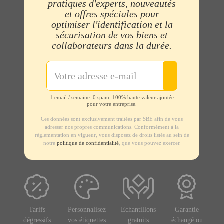
pratiques d'experts, nouveautés
et offres spéciales pour
optimiser l'identification et la
sécurisation de vos biens et
collaborateurs dans la durée.
1 email / semaine. 0 spam, 100% haute valeur ajoutée
pour votre entreprise.
Ces données sont exclusivement traitées par SBE afin de vous
adresser nos propres communications. Conformément à la
règlementation en vigueur, vous disposez de droits listés au sein de
notre
politique de confidentialité
, que vous pouvez exercer.
Tarifs
Personnalisez
Echantillons
Garantie
dégressifs
vos étiquettes
gratuits
échangé ou