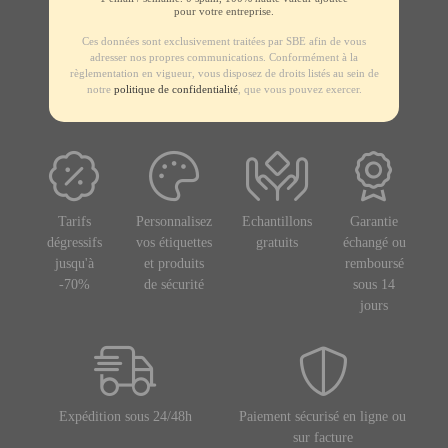
pour votre entreprise.
Ces données sont exclusivement traitées par SBE afin de vous
adresser nos propres communications. Conformément à la
règlementation en vigueur, vous disposez de droits listés au sein de
notre
politique de confidentialité
, que vous pouvez exercer.
Tarifs
Personnalisez
Echantillons
Garantie
dégressifs
vos étiquettes
gratuits
échangé ou
jusqu'à
et produits
remboursé
-70%
de sécurité
sous 14
jours
Expédition sous 24/48h
Paiement sécurisé en ligne ou
sur facture