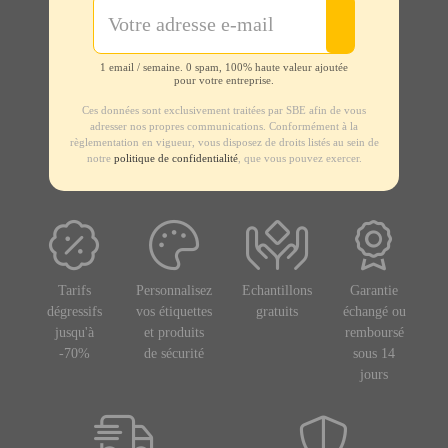
1 email / semaine. 0 spam, 100% haute valeur ajoutée
pour votre entreprise.
Ces données sont exclusivement traitées par SBE afin de vous
adresser nos propres communications. Conformément à la
règlementation en vigueur, vous disposez de droits listés au sein de
notre
politique de confidentialité
, que vous pouvez exercer.
Tarifs
Personnalisez
Echantillons
Garantie
dégressifs
vos étiquettes
gratuits
échangé ou
jusqu'à
et produits
remboursé
-70%
de sécurité
sous 14
jours