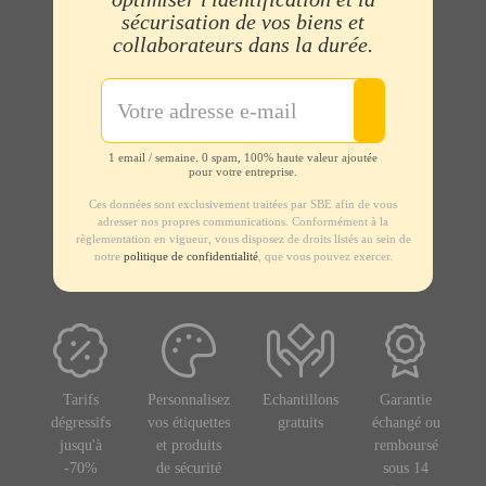
sécurisation de vos biens et
collaborateurs dans la durée.
1 email / semaine. 0 spam, 100% haute valeur ajoutée
pour votre entreprise.
Ces données sont exclusivement traitées par SBE afin de vous
adresser nos propres communications. Conformément à la
règlementation en vigueur, vous disposez de droits listés au sein de
notre
politique de confidentialité
, que vous pouvez exercer.
Tarifs
Personnalisez
Echantillons
Garantie
dégressifs
vos étiquettes
gratuits
échangé ou
jusqu'à
et produits
remboursé
-70%
de sécurité
sous 14