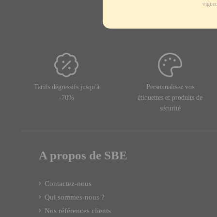
vigueu
Tarifs dégressifs jusqu'à
Personnalisez vos
-70%
étiquettes et produits de
sécurité
A propos de SBE
Contactez-nous
Qui sommes-nous ?
Nos références clients