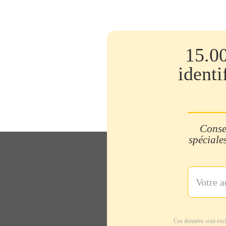
15.0
identi
Consei
spéciales
Ces données sont excl