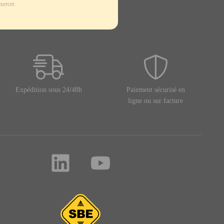
xercer.
Expédition sous 24/48h
Paiement sécurisé en
ligne ou sur facture