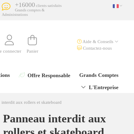
+16000
clients satisfaits
Grands comptes &
Administrations
Aide & Conseils
Contactez-nous
e connecter
Panier
ions
Grands Comptes
Offre Responsable
L'Entreprise
interdit aux rollers et skateboard
Panneau interdit aux
rollers et skateboard