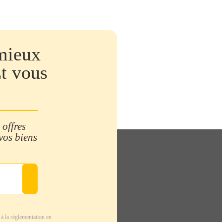
mieux
Et vous
 offres
 vos biens
à la règlementation en