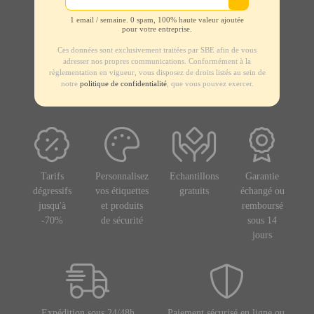
1 email / semaine. 0 spam, 100% haute valeur ajoutée
pour votre entreprise.
Ces données sont exclusivement traitées par SBE afin de vous
adresser nos propres communications. Conformément à la
règlementation en vigueur, vous disposez de droits listés au sein de
notre
politique de confidentialité
, que vous pouvez exercer.
Tarifs
Personnalisez
Echantillons
Garantie
dégressifs
vos étiquettes
gratuits
échangé ou
jusqu'à
et produits
remboursé
-70%
de sécurité
sous 14
jours
Expédition sous 24/48h
Paiement sécurisé en ligne ou