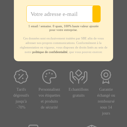
1 email / semaine. 0 spam, 100% haute valeur ajoutée
pour votre entreprise.
Ces données sont exclusivement traitées par SBE afin de vous
adresser nos propres communications. Conformément à la
règlementation en vigueur, vous disposez de droits listés au sein de
notre
politique de confidentialité
, que vous pouvez exercer.
Tarifs
Personnalisez
Echantillons
Garantie
dégressifs
vos étiquettes
gratuits
échangé ou
jusqu'à
et produits
remboursé
-70%
de sécurité
sous 14
jours