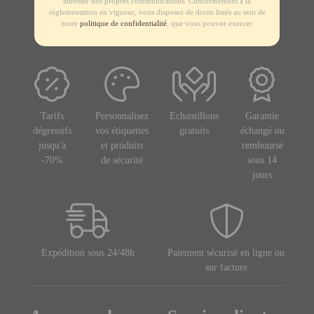
adresser nos propres communications. Conformément à la
règlementation en vigueur, vous disposez de droits listés au sein de
notre
politique de confidentialité
, que vous pouvez exercer.
Tarifs
Personnalisez
Echantillons
Garantie
dégressifs
vos étiquettes
gratuits
échangé ou
jusqu'à
et produits
remboursé
-70%
de sécurité
sous 14
jours
Expédition sous 24/48h
Paiement sécurisé en ligne ou
sur facture