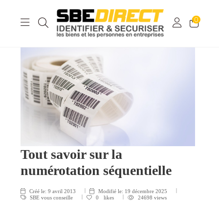
0
Tout savoir sur la
numérotation séquentielle
Créé le:
9 avril 2013
Modifié le:
19 décembre 2025
SBE vous conseille
0
likes
24698 views