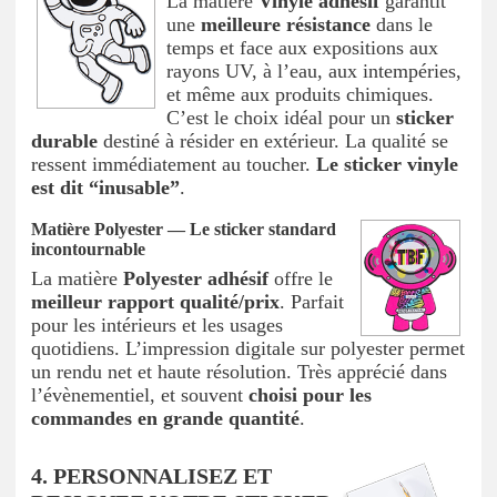
La matière
Vinyle adhésif
garantit
une
meilleure résistance
dans le
temps et face aux expositions aux
rayons UV, à l’eau, aux intempéries,
et même aux produits chimiques.
C’est le choix idéal pour un
sticker
durable
destiné à résider en extérieur. La qualité se
ressent immédiatement au toucher.
Le sticker vinyle
est dit “inusable”
.
Matière Polyester — Le sticker standard
incontournable
La matière
Polyester adhésif
offre le
meilleur rapport qualité/prix
. Parfait
pour les intérieurs et les usages
quotidiens. L’impression digitale sur polyester permet
un rendu net et haute résolution. Très apprécié dans
l’évènementiel, et souvent
choisi pour les
commandes en grande quantité
.
4. PERSONNALISEZ ET